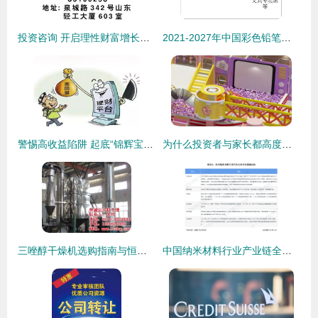
投资咨询 开启理性财富增长之路的专业向导
2021-2027年中国彩色铅笔行业市场供需规模及投资战略咨询报告
警惕高收益陷阱 起底“锦辉宝”类投资App的风险与防范
为什么投资者与家长都高度关注淘气堡的质量？—— 一份投资与消费的双重视角分析
三唑醇干燥机选购指南与恒诚干燥设备投资价值分析
中国纳米材料行业产业链全景梳理与区域布局热力地图分析