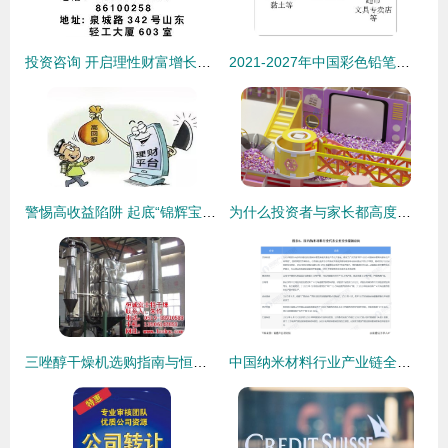
投资咨询 开启理性财富增长之路的专业向导
2021-2027年中国彩色铅笔行业市场供需规模及投资战略咨询报告
警惕高收益陷阱 起底“锦辉宝”类投资App的风险与防范
为什么投资者与家长都高度关注淘气堡的质量？—— 一份投资与消费的双重视角分析
三唑醇干燥机选购指南与恒诚干燥设备投资价值分析
中国纳米材料行业产业链全景梳理与区域布局热力地图分析