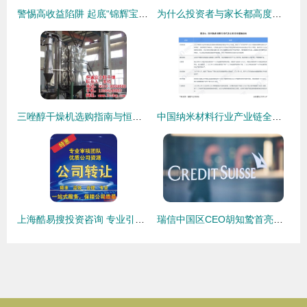
警惕高收益陷阱 起底“锦辉宝”类投资App的风险与防范
为什么投资者与家长都高度关注淘气堡的质量？—— 一份投资与消费的双重视角分析
三唑醇干燥机选购指南与恒诚干燥设备投资价值分析
中国纳米材料行业产业链全景梳理与区域布局热力地图分析
上海酷易搜投资咨询 专业引领，智慧投资新航标
瑞信中国区CEO胡知鸷首亮相，积极申请多项业务牌照以深化在华布局